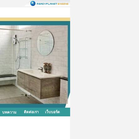
ติดต่อเรา
เว็บบอร์ด
บทความ