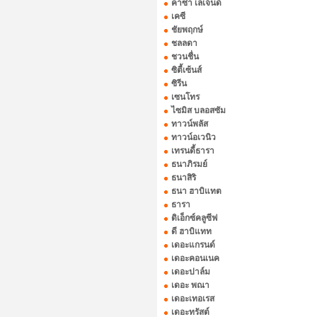
คาซ่า เลเจ้นด์
เคซี
ชัยพฤกษ์
ชลลดา
ชวนชื่น
ซิตี้เซ้นส์
ซิรีน
เซนโทร
ไซมิส บลอสซัม
ทาวน์พลัส
ทาวน์อเวนิว
เทรนดี้ธารา
ธนาภิรมย์
ธนาสิริ
ธนา ฮาบิแทต
ธารา
ดิเอ็กซ์คลูซีฟ
ดี ฮาบิแทท
เดอะแกรนด์
เดอะคอนเนค
เดอะปาล์ม
เดอะ พณา
เดอะเทอเรส
เดอะทรัสต์