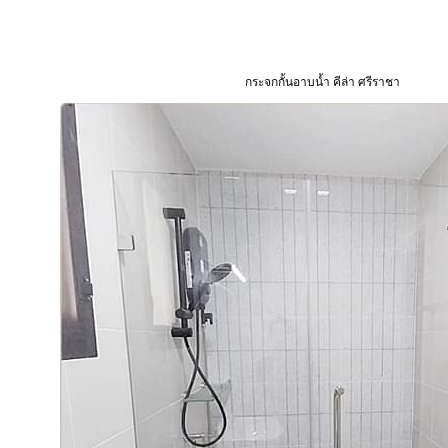
กระจกกั้นอาบน้ำ คีล่า ศรีราชา