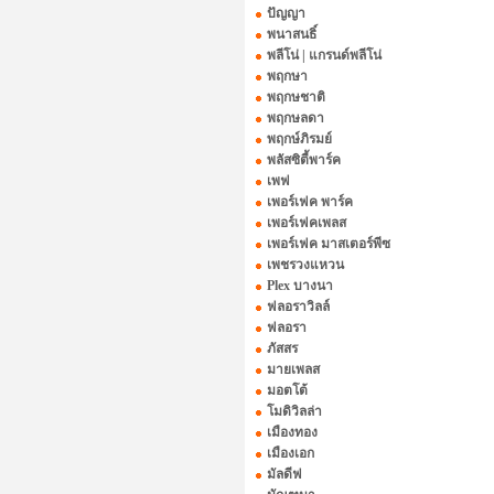
ปัญญา
พนาสนธิ์
พลีโน่ | แกรนด์พลีโน่
พฤกษา
พฤกษชาติ
พฤกษลดา
พฤกษ์ภิรมย์
พลัสซิตี้พาร์ค
เพฟ
เพอร์เฟค พาร์ค
เพอร์เฟคเพลส
เพอร์เฟค มาสเตอร์พีซ
เพชรวงแหวน
Plex บางนา
ฟลอราวิลล์
ฟลอรา
ภัสสร
มายเพลส
มอตโต้
โมดิวิลล่า
เมืองทอง
เมืองเอก
มัลดีฟ