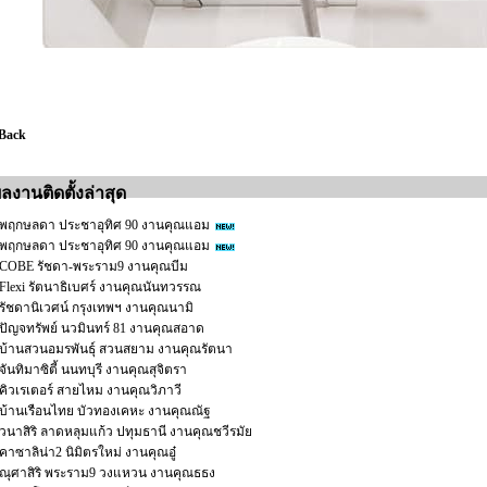
 Back
ลงานติดตั้งล่าสุด
พฤกษลดา ประชาอุทิศ 90 งานคุณแอม
พฤกษลดา ประชาอุทิศ 90 งานคุณแอม
COBE รัชดา-พระราม9 งานคุณบีม
Flexi รัตนาธิเบศร์ งานคุณนันทวรรณ
รัชดานิเวศน์ กรุงเทพฯ งานคุณนามิ
ปัญจทรัพย์ นวมินทร์ 81 งานคุณสอาด
บ้านสวนอมรพันธุ์ สวนสยาม งานคุณรัตนา
จันทิมาซิตี้ นนทบุรี งานคุณสุจิตรา
คิวเรเตอร์ สายไหม งานคุณวิภาวี
บ้านเรือนไทย บัวทองเคหะ งานคุณณัฐ
วนาสิริ ลาดหลุมแก้ว ปทุมธานี งานคุณชวีรมัย
คาซาลิน่า2 นิมิตรใหม่ งานคุณอู๋
ณุศาสิริ พระราม9 วงแหวน งานคุณธธง