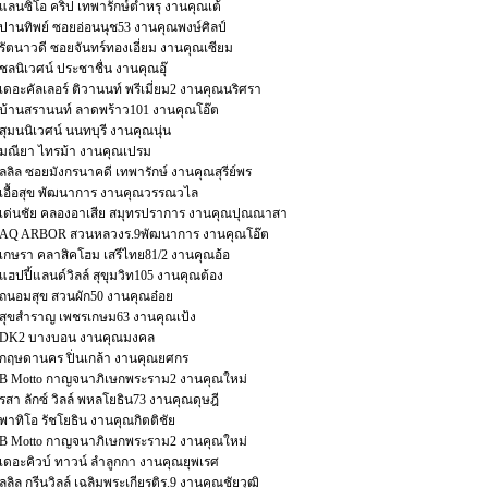
แลนซิโอ คริป เทพารักษ์ตำหรุ งานคุณเต้
ปานทิพย์ ซอยอ่อนนุช53 งานคุณพงษ์ศิลป์
รัตนาวดี ซอยจันทร์ทองเอี่ยม งานคุณเซียม
ชลนิเวศน์ ประชาชื่น งานคุณอุ๊
เดอะคัลเลอร์ ติวานนท์ พรีเมี่ยม2 งานคุณนริศรา
บ้านสรานนท์ ลาดพร้าว101 งานคุณโอ๊ต
สุมนนิเวศน์ นนทบุรี งานคุณนุ่น
มณียา ไทรม้า งานคุณเปรม
ลลิล ซอยมังกรนาคดี เทพารักษ์ งานคุณสุรีย์พร
เอื้อสุข พัฒนาการ งานคุณวรรณวไล
เด่นชัย คลองอาเสีย สมุทรปราการ งานคุณปุณณาสา
AQ ARBOR สวนหลวงร.9พัฒนาการ งานคุณโอ๊ต
เกษรา คลาสิคโฮม เสรีไทย81/2 งานคุณอ้อ
แฮปปี้แลนด์วิลล์ สุขุมวิท105 งานคุณต้อง
ถนอมสุข สวนผัก50 งานคุณอ๋อย
สุขสำราญ เพชรเกษม63 งานคุณเป้ง
DK2 บางบอน งานคุณมงคล
กฤษดานคร ปิ่นเกล้า งานคุณยศกร
B Motto กาญจนาภิเษกพระราม2 งานคุณใหม่
รสา ลักซ์ วิลล์ พหลโยธิน73 งานคุณดุษฎี
พาทิโอ รัชโยธิน งานคุณกิตติชัย
B Motto กาญจนาภิเษกพระราม2 งานคุณใหม่
เดอะคิวบ์ ทาวน์ ลำลูกกา งานคุณยุพเรศ
ลลิล กรีนวิลล์ เฉลิมพระเกียรติร.9 งานคุณชัยวุฒิ