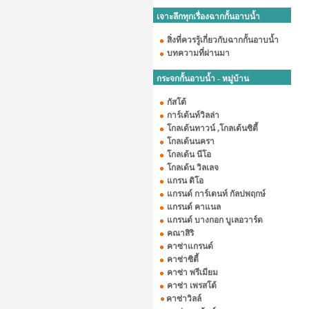
เจาะลึกทุกเรื่องฉากกั้นอาบน้ำ
สิ่งที่ควรรู้เกี่ยวกับฉากกั้นอาบน้ำ
บทความที่ผ่านมา
กระจกกั้นอาบน้ำ - หมู่บ้าน
กัสโต้
การ์เด้นท์วิลล่า
โกลเด้นทาวน์ ,โกลเด้นซิตี้
โกลเด้นนครา
โกลเด้น นีโอ
โกลเด้น วิลเลจ
แกรน ดิโอ
แกรนด์ การ์เดนท์ กัลปพฤกษ์
แกรนด์ คาแนล
แกรนด์ บางกอก บูเลอวาร์ด
คณาสิริ
คาซ่าแกรนด์
คาซ่าซิตี้
คาซ่า พรีเมียม
คาซ่า เพรสโต้
คาซ่าวิลล์