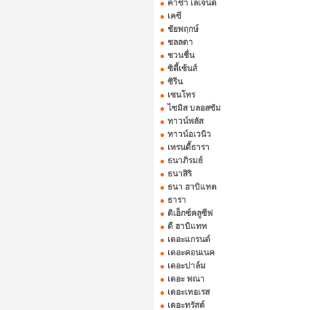
คาซ่า เลเจ้นด์
เคซี
ชัยพฤกษ์
ชลลดา
ชวนชื่น
ซิตี้เซ้นส์
ซิรีน
เซนโทร
ไซมิส บลอสซัม
ทาวน์พลัส
ทาวน์อเวนิว
เทรนดี้ธารา
ธนาภิรมย์
ธนาสิริ
ธนา ฮาบิแทต
ธารา
ดิเอ็กซ์คลูซีฟ
ดี ฮาบิแทท
เดอะแกรนด์
เดอะคอนเนค
เดอะปาล์ม
เดอะ พณา
เดอะเทอเรส
เดอะทรัสต์