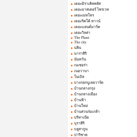
เดอะมิราเคิลพลัส
เดอะมาสเตอร์ ไพรเวท
เดอะเมทโทร
เดอะริคโค้ ทาวน์
เดอะแลนด์มาร์ค
เดอะวิลล่า
The Plant
The city
นลิน
นาราสิริ
นันทวัน
เนเชอร่า
เนอวานา
โนเบิล
บางกอกบูเลอวาร์ด
บ้านกลางกรุง
บ้านกลางเมือง
บ้านฟ้า
บ้านใหม่
บ้านสวนร่มเกล้า
บริทาเนีย
บุราสิริ
บลูลากูน
ปาริชาต