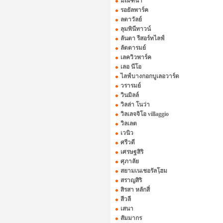
มัณฑนา
รอยัลพาร์ค
ลดาวัลย์
ลุมพินีทาวน์
ลันตา รีสอร์ทไลฟ์
ลัดดารมย์
เลควิวพาร์ค
เลอ นีโอ
ไลฟ์บางกอกบูเลอวาร์ด
วรารมย์
วินมิลล์
วิลล่า โนว่า
วิลเลจจิโอ villaggio
วิลเลต
เวนิว
ศรีวดี
เศรษฐสิริ
ศุภาลัย
สยามเนเชอรัลโฺฮม
สราญสิริ
สิรสา หลักสี่
สีวลี
เสนา
สัมมากร