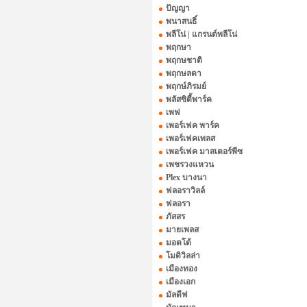
ปัญญา
พนาสนธิ์
พลีโน่ | แกรนด์พลีโน่
พฤกษา
พฤกษชาติ
พฤกษลดา
พฤกษ์ภิรมย์
พลัสซิตี้พาร์ค
เพฟ
เพอร์เฟค พาร์ค
เพอร์เฟคเพลส
เพอร์เฟค มาสเตอร์พีซ
เพชรวงแหวน
Plex บางนา
ฟลอราวิลล์
ฟลอรา
ภัสสร
มายเพลส
มอตโต้
โมดิวิลล่า
เมืองทอง
เมืองเอก
มัลดีฟ