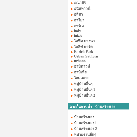
อณาสิริ
อนินทาวน์
อลิชา
อารียา
อาร์เค
indy
inizio
ไอฟีล บางนา
ไอลีฟ พาร์ค
Enrich Park
Urban Sathorn
urbano
ฮาบิทาวน์
ฮาบิเทีย
โฮมเพลส
หมู่บ้านอื่นๆ
หมู่บ้านอื่นๆ 1
หมู่บ้านอื่นๆ 2
ฉากกั้นอาบน้ำ - บ้านสร้างเอง
บ้านสร้างเอง
บ้านสร้างเอง1
บ้านสร้างเอง 2
หน่วยงานอื่นๆ