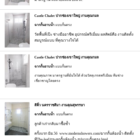
Castle Chalet ปากช่องเขาใหญ่ งานคุณกมล
ฉากกั้นอาบน้ำ
แบบกั้นตรง
วัดพื้นที่เป๊ะ ช่างมืออาชีพ อุปกรณ์พรีเมี่ยม ผลลัพธ์คือ งานติดตั้ง
สมบูรณ์แบบ ที่คุณวางใจได้
Castle Chalet ปากช่องเขาใหญ่ งานคุณกมล
ฉากกั้นอาบน้ำ
แบบกั้นตรง
งานคุณภาพ มาตรฐานที่มั่นใจได้ ด้วยวัสดุเกรดพรีเมียม ทีมช่าง
เชี่ยวชาญโดยตรง
สีคิ้ว นครราชสีมา งานคุณสุพรรษา
ฉากกั้นอาบน้ำ
แบบกั้นตรง
ลูกค้าเก่ากลับมาซื้อซ้ำ
ครั้งแรก มิย.56
www.modernshowers.com/ฉากกั้นห้องน้ำ-ติดตั้ง
ทีThe-leaf/กระจกกั้นห้องน้ำ-รูปแบบกั้นตรง.html