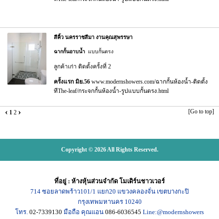
สีคิ้ว นครราชสีมา งานคุณสุพรรษา
ฉากกั้นอาบน้ำ
แบบกั้นตรง
ลูกค้าเก่า ติดตั้งครั้งที่ 2
ครั้งแรก มิย.56
www.modernshowers.com/ฉากกั้นห้องน้ำ-ติดตั้ง
ทีThe-leaf/กระจกกั้นห้องน้ำ-รูปแบบกั้นตรง.html
‹
›
[Go to top]
1
2
Copyright © 2026 All Rights Reserved.
ที่อยู่
:
ห้างหุ้นส่วนจำกัด โมเดิร์นชาวเวอร์
714
ซอยลาดพร้าว101/1
แยก20
แขวงคลองจั่น เขตบางกะปิ
กรุงเทพมหานคร
10240
โทร.
02-7339130
มือถือ คุณแอน
086-6036545
Line:@modernshowers