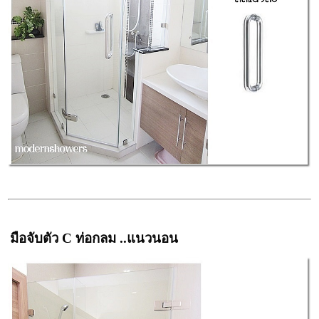
มือจับตัว C ท่อกลม ..แนวนอน