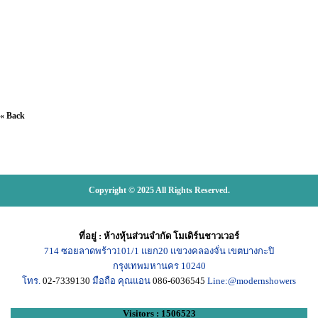
« Back
Copyright © 2025 All Rights Reserved.
ที่อยู่
:
ห้างหุ้นส่วนจำกัด โมเดิร์นชาวเวอร์
714
ซอยลาดพร้าว101/1
แยก20
แขวงคลองจั่น เขตบางกะปิ
กรุงเทพมหานคร
10240
โทร.
02-7339130
มือถือ คุณแอน
086-6036545
Line:@modernshowers
Visitors : 1506523