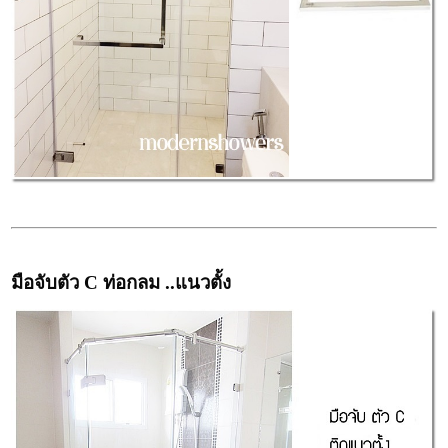
มือจับตัว C ท่อกลม ..แนวตั้ง