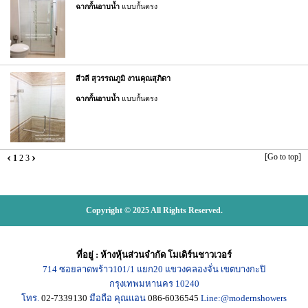
ฉากกั้นอาบน้ำ
แบบกั้นตรง
สีวลี สุวรรณภูมิ งานคุณสุภิดา
ฉากกั้นอาบน้ำ
แบบกั้นตรง
‹
›
[Go to top]
1
2
3
Copyright © 2025 All Rights Reserved.
ที่อยู่
:
ห้างหุ้นส่วนจำกัด โมเดิร์นชาวเวอร์
714
ซอยลาดพร้าว101/1
แยก20
แขวงคลองจั่น เขตบางกะปิ
กรุงเทพมหานคร
10240
โทร.
02-7339130
มือถือ คุณแอน
086-6036545
Line:@modernshowers