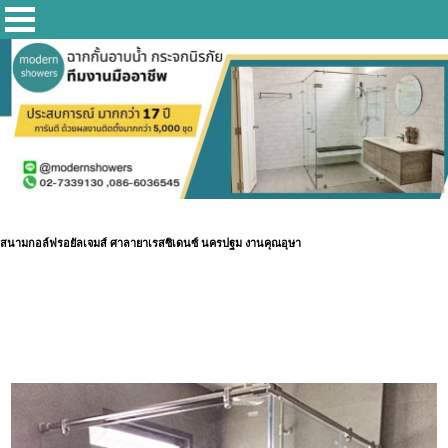
สนามกอล์ฟรอยัลเจมส์ ศาลายาเรสซิเดนซ์ นครปฐม งานคุณอุษา