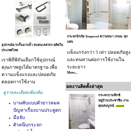
กระจกนิรภัย Tempered ความหนา 10มม. ทุก
แผ่น
อุปกรณ์ฉากกั้นอาบน้ำ สแตนเลส304 ผลิตใน
ประเทศไทย
แข็งแกร่งกว่า 5 เท่า ปลอดภัยสูง
และทนทานต่อการใช้งานใน
เราพิถีพิถันเลือกใช้อุปกรณ์
ระยะยาว
คุณภาพสูงได้มาตรฐาน เพื่อ
More...
ความแข็งแรงและปลอดภัย
ตลอดการใช้งาน
ผลงานติดตั้งล่าสุด
ดูรายละเอียดเพิ่มเติม
กระจกบานฟิกซ์
หมู่บ้านประชาชื่น งาน
บานพับแบบตัวยาวหมด
คุณสมบูรณ์
ปัญหาเรื่องบานประตูตก
มือจับ
ตัวหนีบกระจก