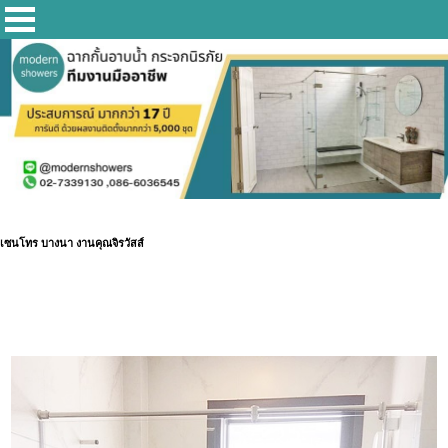
เซนโทร บางนา งานคุณจิรวัสส์