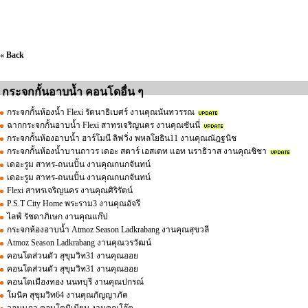
« Back
กระจกกั้นอาบน้ำ คอนโดอื่น ๆ
กระจกกั้นห้องน้ำ Flexi รัตนาธิเบศร์ งานคุณนันทวรรณ
ฉากกระจกกั้นอาบน้ำ Flexi สาทรเจริญนคร งานคุณซันนี่
กระจกกั้นห้องอาบน้ำ ฮาร์โมนี ลิฟวิ่ง พหลโยธิน11 งานคุณณัฎฐนิช
กระจกกั้นห้องน้ำบานถาวร เดอะ สตาร์ เอสเตท แอท นราธิวาส งานคุณชิชา
เดอะรูม สาทร-ถนนปั้น งานคุณกนกจันทน์
เดอะรูม สาทร-ถนนปั้น งานคุณกนกจันทน์
Flexi สาทรเจริญนคร งานคุณศิริรัตน์
P.S.T City Home พระราม3 งานคุณอัจรี
ไลฟ์ รัชดาภิเษก งานคุณแก๊ป
กระจกห้องอาบน้ำ Atmoz Season Ladkrabang งานคุณสุขวลี
Atmoz Season Ladkrabang งานคุณวรวัฒน์
คอนโดส่วนตัว สุขุมวิท31 งานคุณออย
คอนโดส่วนตัว สุขุมวิท31 งานคุณออย
คอนโดเมืองทอง นนทบุรี งานคุณปกรณ์
โมนิค สุขุมวิท64 งานคุณกัญญาภัค
วอนนภา คอนโดมิเนียม งานคุณโอ๊ต