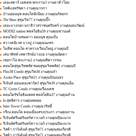
เดอะสตาร์ เอสเตท พระราม3 งานดาต้าโฮม
ไลฟ์แอทรัชดา งานคุณวรภา
บ้านอ่อนนุช คอนโดมิเนียม งานคุณกัลยกร
The Base สุขุมวิท77 งานคุณบิ๊ก
เดอะบางกอก นราธิวาสราชนครินทร์ งานคุณธนวัฒน์
MODIZ station พหลโยธิน59 งานคุณชานนท์
คอนโดบ้านชมดาว อ่อนนุช คุณเบ๊บ
สวางคนิเวศ บางปู งานคุณนภสร
โมทีฟ คอนโด สาทรวงเวียนใหญ่ งานคุณบี
เสนาคิทท์ เทพารักษ์บางบ่อ งานคุณนัดดา
เซอราโน่ พระราม2 งานคุณทิพาวรรณ
คอนโดสุขุมวิทพลัส ซอยสุขุมวิทพลัส2 งานคุณบี
Plus38 Condo สุขุมวิท38 งานคุณจ๋า
Asoke Place สุขุมวิท21 งานคุณปัณณธร
รีเจ้นท์ ออนเดอะพาร์ค3 สุขุมวิท39 งานคุณเอ็ม
TC Green Condo งานคุณเรืองเดช
คอนโดรัชโยธินเพลส พหลโยธิน37 งานคุณก้าน
hi สุทธิสาร งานคุณพลอย
Inter Tower Condo งานคุณวริทธิ์
กรีเน่ คอนโด ดอนเมืองสรงประภา งานคุณกาน
รีเจ้นท์ศรีนครินทร์ทาวเวอร์ งานคุณปิยะนาถ
รีเจ้นท์ศรีนครินทร์ทาวเวอร์ งานคุณปิยะนาถ
วิสต้า การ์เด้นท์ สุขุมวิท71 งานคุณสมเกียรติ
วิสต้า การ์เด้นท์ สุขุมวิท71 งานคุณสมเกียรติ