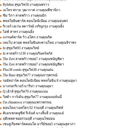
Ryhthm สุขุมวิท50 งานคุณพราว
เมโทร สกาย วุฒากาศ งานคุณพีชานิกา
ซิม วิภา ลาดพร้าว งานคุณมิก
พหลโยธินพาร์ค คอนโดมิเนียม งานคุณธนพร
ริเวอร์ เฮเว่น ลดาวัลย์ เจริญกรุง งานคุณอิ๋ง
ไฮฟ์ สาทร งานคุณอิ๋ง
แกรนด์พาร์ค วิว อโศก งานคุณกิต
เทมโป ควอด พหลโยธินสะพานใหม่ งานคุณจิราพร
hi สุขุมวิท93 งานคุณวิทย์
hi ลาดพร้าว130 งานคุณรินทร์ลภัส
The Zest ลาดพร้าวซอย7 งานคุณชนัญชิดา
The Zest ลาดพร้าวซอย7 งานคุณชนัญชิดา
Plus38 condo สุขุมวิท38 งานคุณฝน
The Base สุขุมวิท77 งานคุณจารุพรรณ์
รอยัลปาร์ค คอนโดมิเนียม พหลโยธิน 8 งานคุณอุษา
บางกอกริเวอร์ มาริน่า งานคุณอุษา
Q เฮ้าส์ สุขุมวิท79 งานคุณแนน
วิสต้า การ์เด้น สุขุมวิท77 งานคุณจอห์นนี่
I'm chinatown งานคุณแพรวพรรณ
คอนโดมาเอสโตร 02 ร่วมฤดี งานคุณกิฟท์
ดิเอกเซกคลูซีฟ รีเจ้นท์ นางลิ้นจี่ งานคุณเอ๋
ฤดีเพลส ซอยร่วมฤดี งานคุณไซม่อน
เซนจูเรียลพาร์คคอนโด อารีย์ซอย5 งานคุณสุลาภา