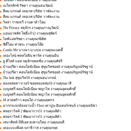
เมโทรลักซ์ รัชดา งานคุณธนวัฒน์
สีลม แกรนด์ เทอเรส บริษัท วาฬละงาน
สีลม แกรนด์ เทอเรส บริษัท วาฬละงาน
วิลล่า ราชเทวี งานดาต้าโฮม
The Privacy จตุจักร งานคุณภาณุวัฒน์
แอนนาพลัส โพธิ์แก้ว2 งานคุณสุพัตร์
ไลฟ์แอทรัชดา งานคุณกษิดิศ
ซิตี้โฮม ท่าพระ งานคุณโอ๊ต
Condo Me บางนา-บางบ่อ งานคุณแนตตี้
เดอะไลน์ พหลโยธิน พาร์ค งานคุณมีน
ยู ดีไลท์ แอท จตุจักรสเตชั่น งานคุณพัชรี
บ้านปรีดา คอนโดมิเนียม สุขุมวิทซอย8 งานคุณกัญจน์รัชฐาน์
บ้านปรีดา คอนโดมิเนียม สุขุมวิทซอย8 งานคุณกัญจน์รัชฐาน์
The link สุขุมวิท50 งานคุณธนาภรณ์
ทองหล่อทาวเวอร์ ซอยทองหล่อ18 งานคุณมาลี
เบญจศรี คอนโดมิเนียม พญาไท งานคุณอุดมศักดิ์
เบญจศรี คอนโดมิเนียม พญาไท งานคุณอุดมศักดิ์
M ลาดพร้าว คอนโด งานคุณยศกร
ฉากกระจกห้องอาบน้ำ Flexi เตาปูน-อินเตอร์เชนจ์ งานคุณธนิชา
ฟลอราวิลล์ 2 พัฒนาการ51 งานคุณลิต้า
ฟลอราวิลล์ 2 พัฒนาการ51 งานคุณลิต้า
เสนาคิทท์ บีทีเอส สะพานใหม่ งานคุณณที
เดอะแบงค็อค นราธิวาส งานคุณกฤต