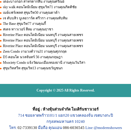
เดอะบางกอก สาทรตากสิน งานคุณศรัณย์
sky walk คอนโดมิเนียม สุขุมวิท71 งานคุณกิตติชัย
เมย์แฟร์เพลส สุขุมวิท50 งานคุณตาต้า
เจ ดับบลิว บูเลอวาร์ด ศรีวรา งานคุณทับทิม
The Base สุขุมวิท77 งานคุณกี้
สเตจ ทาวเวอร์ สีลม งานคุณฤาชา
Riverine Place คอนโดมิเนียม นนทบุรี งานคุณสายเพชร
Riverine Place คอนโดมิเนียม นนทบุรี งานคุณสายเพชร
Riverine Place คอนโดมิเนียม นนทบุรี งานคุณสายเพชร
Zeen Condo งามวงศ์วาน31 งานคุณศุภกฤต
D5 คอนโด นวลจันทร์ 56 งานคุณกฤษฎา
Msociety Condo แจ้งวัฒนะเมืองทองธานี งานคุณวันวิสา
สุขุมวิทสวีท สุขุมวิท13 งานคุณขวัญชนก
Copyright © 2025 All Rights Reserved.
ที่อยู่
:
ห้างหุ้นส่วนจำกัด โมเดิร์นชาวเวอร์
714
ซอยลาดพร้าว101/1
แยก20
แขวงคลองจั่น เขตบางกะปิ
กรุงเทพมหานคร
10240
โทร.
02-7339130
มือถือ คุณแอน
086-6036545
Line:@modernshowers