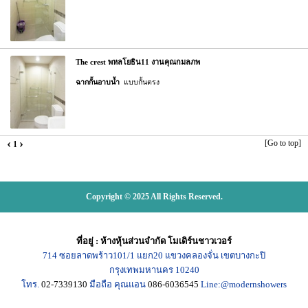
The crest พหลโยธิน11 งานคุณกมลภพ
ฉากกั้นอาบน้ำ
แบบกั้นตรง
‹
›
[Go to top]
1
Copyright © 2025 All Rights Reserved.
ที่อยู่
:
ห้างหุ้นส่วนจำกัด โมเดิร์นชาวเวอร์
714
ซอยลาดพร้าว101/1
แยก20
แขวงคลองจั่น เขตบางกะปิ
กรุงเทพมหานคร
10240
โทร.
02-7339130
มือถือ คุณแอน
086-6036545
Line:@modernshowers