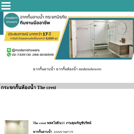
ฉากกั้นอาบน้ำ ฉากกั้นห้องน้ำ modernshowers
กระจกกั้นห้องน้ำ The crest
The crest พหลโยธิน11 งานคุณรัญช์ปรัตม์
ฉากกั้นอาบน้ำ
แบบบานถาวร