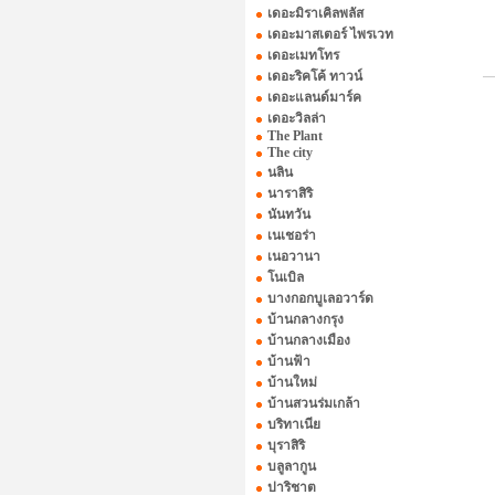
เดอะมิราเคิลพลัส
เดอะมาสเตอร์ ไพรเวท
เดอะเมทโทร
เดอะริคโค้ ทาวน์
เดอะแลนด์มาร์ค
เดอะวิลล่า
The Plant
The city
นลิน
นาราสิริ
นันทวัน
เนเชอร่า
เนอวานา
โนเบิล
บางกอกบูเลอวาร์ด
บ้านกลางกรุง
บ้านกลางเมือง
บ้านฟ้า
บ้านใหม่
บ้านสวนร่มเกล้า
บริทาเนีย
บุราสิริ
บลูลากูน
ปาริชาต