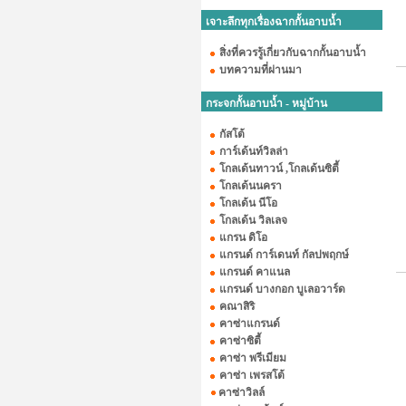
เจาะลึกทุกเรื่องฉากกั้นอาบน้ำ
สิ่งที่ควรรู้เกี่ยวกับฉากกั้นอาบน้ำ
บทความที่ผ่านมา
กระจกกั้นอาบน้ำ - หมู่บ้าน
กัสโต้
การ์เด้นท์วิลล่า
โกลเด้นทาวน์ ,โกลเด้นซิตี้
โกลเด้นนครา
โกลเด้น นีโอ
โกลเด้น วิลเลจ
แกรน ดิโอ
แกรนด์ การ์เดนท์ กัลปพฤกษ์
แกรนด์ คาแนล
แกรนด์ บางกอก บูเลอวาร์ด
คณาสิริ
คาซ่าแกรนด์
คาซ่าซิตี้
คาซ่า พรีเมียม
คาซ่า เพรสโต้
คาซ่าวิลล์