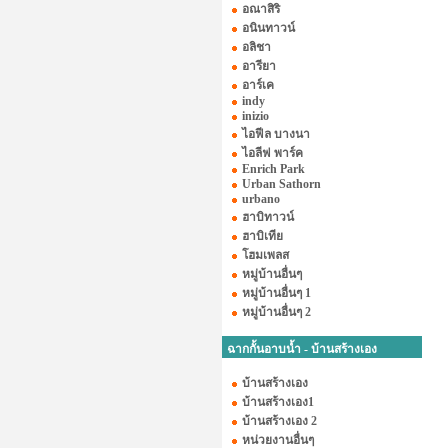
อณาสิริ
อนินทาวน์
อลิชา
อารียา
อาร์เค
indy
inizio
ไอฟีล บางนา
ไอลีฟ พาร์ค
Enrich Park
Urban Sathorn
urbano
ฮาบิทาวน์
ฮาบิเทีย
โฮมเพลส
หมู่บ้านอื่นๆ
หมู่บ้านอื่นๆ 1
หมู่บ้านอื่นๆ 2
ฉากกั้นอาบน้ำ - บ้านสร้างเอง
บ้านสร้างเอง
บ้านสร้างเอง1
บ้านสร้างเอง 2
หน่วยงานอื่นๆ