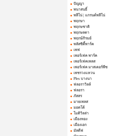
ปัญญา
พนาสนธิ์
พลีโน่ | แกรนด์พลีโน่
พฤกษา
พฤกษชาติ
พฤกษลดา
พฤกษ์ภิรมย์
พลัสซิตี้พาร์ค
เพฟ
เพอร์เฟค พาร์ค
เพอร์เฟคเพลส
เพอร์เฟค มาสเตอร์พีซ
เพชรวงแหวน
Plex บางนา
ฟลอราวิลล์
ฟลอรา
ภัสสร
มายเพลส
มอตโต้
โมดิวิลล่า
เมืองทอง
เมืองเอก
มัลดีฟ