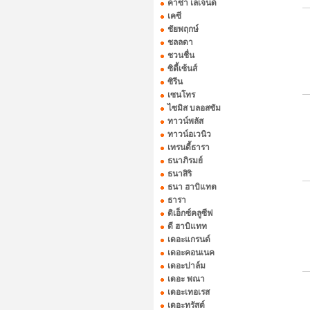
คาซ่า เลเจ้นด์
เคซี
ชัยพฤกษ์
ชลลดา
ชวนชื่น
ซิตี้เซ้นส์
ซิรีน
เซนโทร
ไซมิส บลอสซัม
ทาวน์พลัส
ทาวน์อเวนิว
เทรนดี้ธารา
ธนาภิรมย์
ธนาสิริ
ธนา ฮาบิแทต
ธารา
ดิเอ็กซ์คลูซีฟ
ดี ฮาบิแทท
เดอะแกรนด์
เดอะคอนเนค
เดอะปาล์ม
เดอะ พณา
เดอะเทอเรส
เดอะทรัสต์