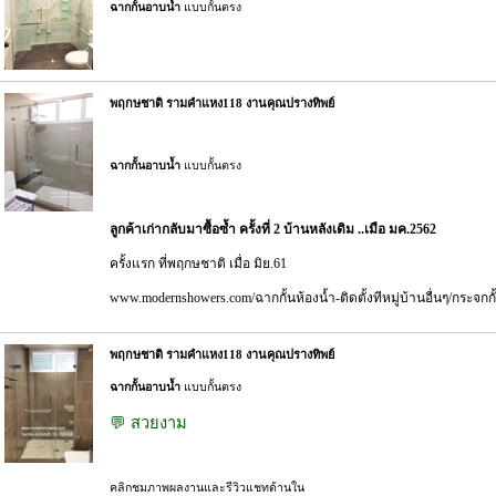
ฉากกั้นอาบน้ำ
แบบกั้นตรง
พฤกษชาติ รามคำแหง118 งานคุณปรางทิพย์
ฉากกั้นอาบน้ำ
แบบกั้นตรง
ลูกค้าเก่ากลับมาซื้อซ้ำ ครั้งที่ 2 บ้านหลังเดิม ..เมือ มค.2562
ครั้งแรก ที่พฤกษชาติ เมื่อ มิย.61
www.modernshowers.com/ฉากกั้นห้องน้ำ-ติดตั้งทีหมู่บ้านอื่นๆ/กระจกก
พฤกษชาติ รามคำแหง118 งานคุณปรางทิพย์
ฉากกั้นอาบน้ำ
แบบกั้นตรง
💬 สวยงาม
คลิกชมภาพผลงานและรีวิวแชทด้านใน