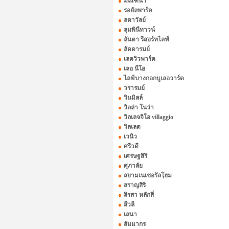
มัณฑนา
รอยัลพาร์ค
ลดาวัลย์
ลุมพินีทาวน์
ลันตา รีสอร์ทไลฟ์
ลัดดารมย์
เลควิวพาร์ค
เลอ นีโอ
ไลฟ์บางกอกบูเลอวาร์ด
วรารมย์
วินมิลล์
วิลล่า โนว่า
วิลเลจจิโอ villaggio
วิลเลต
เวนิว
ศรีวดี
เศรษฐสิริ
ศุภาลัย
สยามเนเชอรัลโฺฮม
สราญสิริ
สิรสา หลักสี่
สีวลี
เสนา
สัมมากร