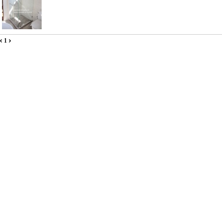
‹
›
1