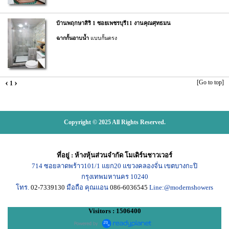
บ้านพฤกษาสิริ 1 ซอยเพชรบุรี11 งานคุณศุทธมน
ฉากกั้นอาบน้ำ
แบบกั้นตรง
‹
›
[Go to top]
1
Copyright © 2025 All Rights Reserved.
ที่อยู่
:
ห้างหุ้นส่วนจำกัด โมเดิร์นชาวเวอร์
714
ซอยลาดพร้าว101/1
แยก20
แขวงคลองจั่น เขตบางกะปิ
กรุงเทพมหานคร
10240
โทร.
02-7339130
มือถือ คุณแอน
086-6036545
Line:@modernshowers
Visitors : 1506400