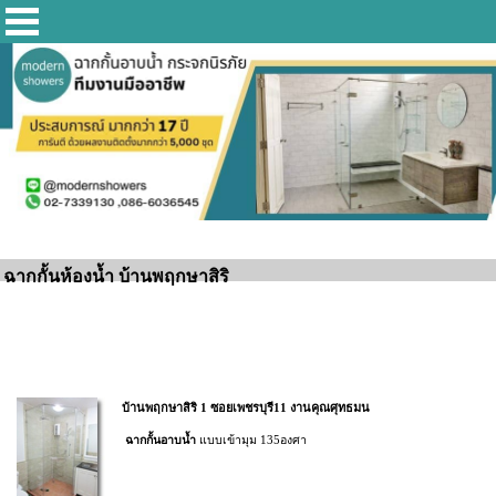
ฉากกั้นห้องน้ำ บ้านพฤกษาสิริ
บ้านพฤกษาสิริ 1 ซอยเพชรบุรี11 งานคุณศุทธมน
ฉากกั้นอาบน้ำ
แบบเข้ามุม 135องศา