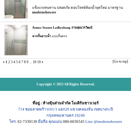
แข็งแรงทนทาน ปลอดภัย ตอบโจทย์ห้องน้ำยุคใหม่ มาตรฐาน
modernshowers
Atmoz Season Ladkrabang งานคุณวรวัฒน์
ฉากกั้นอาบน้ำ
แบบกั้นตรง
‹
›
[Go to top]
1
2
3
4
5
6
7
8
9
...
18
19
Copyright © 2025 All Rights Reserved.
ที่อยู่
:
ห้างหุ้นส่วนจำกัด โมเดิร์นชาวเวอร์
714
ซอยลาดพร้าว101/1
แยก20
แขวงคลองจั่น เขตบางกะปิ
กรุงเทพมหานคร
10240
โทร.
02-7339130
มือถือ คุณแอน
086-6036545
Line:@modernshowers