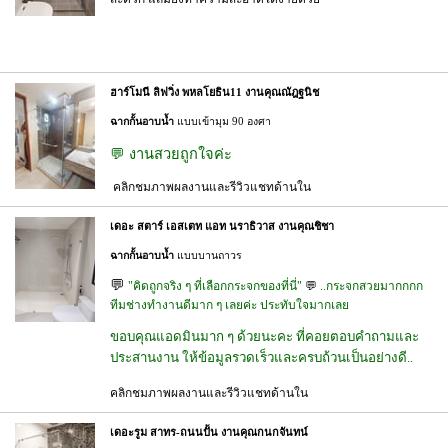
ฮาร์โมนี ลิฟวิ่ง พหลโยธิน11 งานคุณณัฎฐนิช
ฉากกั้นอาบน้ำ
แบบเข้ามุม 90 องศา
💬 งานสวยถูกใจค่ะ
คลิกชมภาพผลงานและรีวิวแชทด้านใน
เดอะ สตาร์ เอสเตท แอท นราธิวาส งานคุณชิชา
ฉากกั้นอาบน้ำ
แบบบานถาวร
💬
"คิดถูกจริง ๆ ที่เลือกกระจกของที่นี่"
💬
..กระจกสวยมากกกก
ทีมช่างทำงานดีมาก ๆ เลยค่ะ ประทับใจมากเลย
ขอบคุณแอดมินมาก ๆ ด้วยนะคะ ที่คอยตอบคำถามและ
ประสานงาน ให้ข้อมูลรวดเร็วและครบถ้วนเป็นอย่างดี..
คลิกชมภาพผลงานและรีวิวแชทด้านใน
เดอะรูม สาทร-ถนนปั้น งานคุณกนกจันทน์