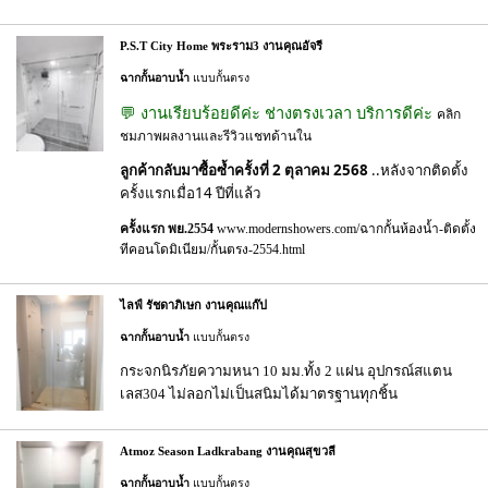
P.S.T City Home พระราม3 งานคุณอัจรี
ฉากกั้นอาบน้ำ
แบบกั้นตรง
💬 งานเรียบร้อยดีค่ะ ช่างตรงเวลา บริการดีค่ะ
คลิก
ชมภาพผลงานและรีวิวแชทด้านใน
ลูกค้ากลับมาซื้อซ้ำครั้งที่ 2 ตุลาคม 2568
..หลังจากติดตั้ง
ครั้งแรกเมื่อ14 ปีที่แล้ว
ครั้งแรก พย.2554
www.modernshowers.com/ฉากกั้นห้องน้ำ-ติดตั้ง
ทีคอนโดมิเนียม/กั้นตรง-2554.html
ไลฟ์ รัชดาภิเษก งานคุณแก๊ป
ฉากกั้นอาบน้ำ
แบบกั้นตรง
กระจกนิรภัยความหนา 10 มม.ทั้ง 2 แผ่น อุปกรณ์สแตน
เลส304 ไม่ลอกไม่เป็นสนิมได้มาตรฐานทุกชิ้น
Atmoz Season Ladkrabang งานคุณสุขวลี
ฉากกั้นอาบน้ำ
แบบกั้นตรง