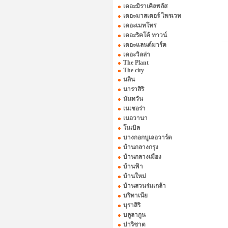
เดอะมิราเคิลพลัส
เดอะมาสเตอร์ ไพรเวท
เดอะเมทโทร
เดอะริคโค้ ทาวน์
เดอะแลนด์มาร์ค
เดอะวิลล่า
The Plant
The city
นลิน
นาราสิริ
นันทวัน
เนเชอร่า
เนอวานา
โนเบิล
บางกอกบูเลอวาร์ด
บ้านกลางกรุง
บ้านกลางเมือง
บ้านฟ้า
บ้านใหม่
บ้านสวนร่มเกล้า
บริทาเนีย
บุราสิริ
บลูลากูน
ปาริชาต