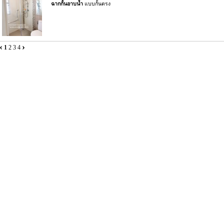
ฉากกั้นอาบน้ำ
แบบกั้นตรง
‹
›
1
2
3
4