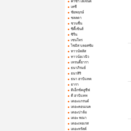
คาซ่า เลเจ้นด์
เคซี
ชัยพฤกษ์
ชลลดา
ชวนชื่น
ซิตี้เซ้นส์
ซิรีน
เซนโทร
ไซมิส บลอสซัม
ทาวน์พลัส
ทาวน์อเวนิว
เทรนดี้ธารา
ธนาภิรมย์
ธนาสิริ
ธนา ฮาบิแทต
ธารา
ดิเอ็กซ์คลูซีฟ
ดี ฮาบิแทท
เดอะแกรนด์
เดอะคอนเนค
เดอะปาล์ม
เดอะ พณา
เดอะเทอเรส
เดอะทรัสต์