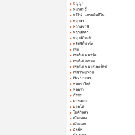
ปัญญา
พนาสนธิ์
พลีโน่ | แกรนด์พลีโน่
พฤกษา
พฤกษชาติ
พฤกษลดา
พฤกษ์ภิรมย์
พลัสซิตี้พาร์ค
เพฟ
เพอร์เฟค พาร์ค
เพอร์เฟคเพลส
เพอร์เฟค มาสเตอร์พีซ
เพชรวงแหวน
Plex บางนา
ฟลอราวิลล์
ฟลอรา
ภัสสร
มายเพลส
มอตโต้
โมดิวิลล่า
เมืองทอง
เมืองเอก
มัลดีฟ