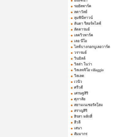
มัณฑนา
รอยัลพาร์ค
ลดาวัลย์
ลุมพินีทาวน์
ลันตา รีสอร์ทไลฟ์
ลัดดารมย์
เลควิวพาร์ค
เลอ นีโอ
ไลฟ์บางกอกบูเลอวาร์ด
วรารมย์
วินมิลล์
วิลล่า โนว่า
วิลเลจจิโอ villaggio
วิลเลต
เวนิว
ศรีวดี
เศรษฐสิริ
ศุภาลัย
สยามเนเชอรัลโฺฮม
สราญสิริ
สิรสา หลักสี่
สีวลี
เสนา
สัมมากร