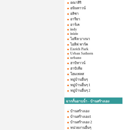
อณาสิริ
อนินทาวน์
อลิชา
อารียา
อาร์เค
indy
inizio
ไอฟีล บางนา
ไอลีฟ พาร์ค
Enrich Park
Urban Sathorn
urbano
ฮาบิทาวน์
ฮาบิเทีย
โฮมเพลส
หมู่บ้านอื่นๆ
หมู่บ้านอื่นๆ 1
หมู่บ้านอื่นๆ 2
ฉากกั้นอาบน้ำ - บ้านสร้างเอง
บ้านสร้างเอง
บ้านสร้างเอง1
บ้านสร้างเอง 2
หน่วยงานอื่นๆ