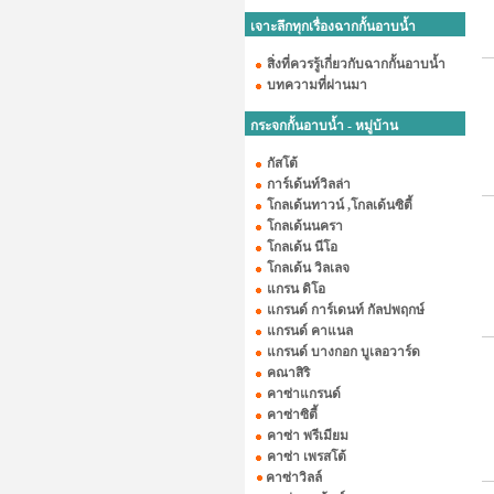
เจาะลึกทุกเรื่องฉากกั้นอาบน้ำ
สิ่งที่ควรรู้เกี่ยวกับฉากกั้นอาบน้ำ
บทความที่ผ่านมา
กระจกกั้นอาบน้ำ - หมู่บ้าน
กัสโต้
การ์เด้นท์วิลล่า
โกลเด้นทาวน์ ,โกลเด้นซิตี้
โกลเด้นนครา
โกลเด้น นีโอ
โกลเด้น วิลเลจ
แกรน ดิโอ
แกรนด์ การ์เดนท์ กัลปพฤกษ์
แกรนด์ คาแนล
แกรนด์ บางกอก บูเลอวาร์ด
คณาสิริ
คาซ่าแกรนด์
คาซ่าซิตี้
คาซ่า พรีเมียม
คาซ่า เพรสโต้
คาซ่าวิลล์