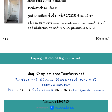
Enrich park ปิ่นเกล้า งานคุณมด
ฉากกั้นอาบน้ำ
แบบกั้นตรง
ลูกค้าเก่ากลับมาซื้อซ้ำ : ครั้งที่ 2 ปี2556 จำนวน 3 ชุด
ครั้งแรกเมื่อ ปี 2555
www.modernshowers.com/กระจกกั้นห้องน้ำ-
ติดตั้งที่เมืองเอก/กระจกกั้นห้องน้ำ-รูปแบบกั้นตรง.html
‹
›
[Go to top]
1
Copyright © 2026 All Rights Reserved.
ที่อยู่
:
ห้างหุ้นส่วนจำกัด โมเดิร์นชาวเวอร์
714
ซอยลาดพร้าว101/1
แยก20
แขวงคลองจั่น เขตบางกะปิ
กรุงเทพมหานคร
10240
โทร.
02-7339130
มือถือ คุณแอน
086-6036545
Line:@modernshowers
Visitors : 1506715