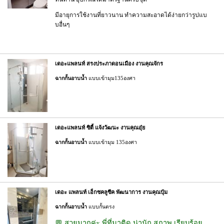
มีอายุการใช้งานที่ยาวนาน ทำความสะอาดได้ง่ายกว่ารูปแบ
บอื่นๆ
เดอะแพลนท์ สรงประภาดอนเมือง งานคุณจักร
ฉากกั้นอาบน้ำ
แบบเข้ามุม135องศา
เดอะแพลนท์ ซิตี้ แจ้งวัฒนะ งานคุณอุ๋ย
ฉากกั้นอาบน้ำ
แบบเข้ามุม 135องศา
เดอะ แพลนท์ เอ็กซคลูซีค พัฒนาการ งานคุณปุ๋ม
ฉากกั้นอาบน้ำ
แบบกั้นตรง
💬 สวยมากค่ะ พี่ที่มาติด น่านัก สุภาพ เรียบร้อย