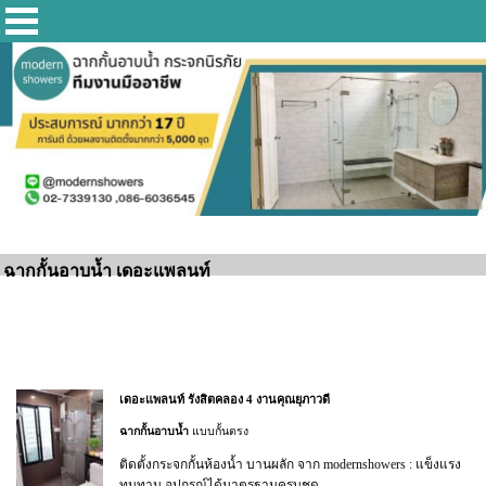
ฉากกั้นอาบน้ำ เดอะแพลนท์
เดอะแพลนท์ รังสิตคลอง 4 งานคุณยุภาวดี
ฉากกั้นอาบน้ำ
แบบกั้นตรง
ติดตั้งกระจกกั้นห้องน้ำ บานผลัก จาก modernshowers : แข็งแรง
ทนทาน อุปกรณ์ได้มาตรฐานครบชุด