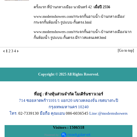
ครั้งแรก ที่บ้านกลางเมือง นวมินทร์ 42
เมื่อปี 2556
www.modernshowers.com/กระจกกั้นอาบน้ำ-บ้านกลางเมือง/
กระจกกั้นห้องน้ำ-รูปแบบ-กั้นตรง.html
www.modernshowers.com/กระจกกั้นอาบน้ำ-บ้านกลางเมือง/ฉาก
กั้นห้องน้ำ-รูปแบบ-กั้นตรง-มีราวสแตนเลส.html
‹
›
[Go to top]
1
2
3
4
Copyright © 2025 All Rights Reserved.
ที่อยู่
:
ห้างหุ้นส่วนจำกัด โมเดิร์นชาวเวอร์
714
ซอยลาดพร้าว101/1
แยก20
แขวงคลองจั่น เขตบางกะปิ
กรุงเทพมหานคร
10240
โทร.
02-7339130
มือถือ คุณแอน
086-6036545
Line:@modernshowers
Visitors : 1506518